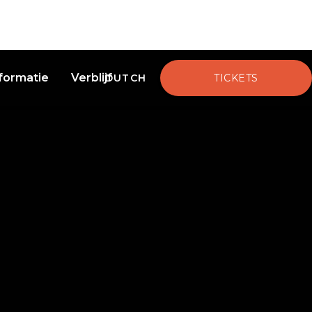
nformatie
Verblijf
DUTCH
TICKETS